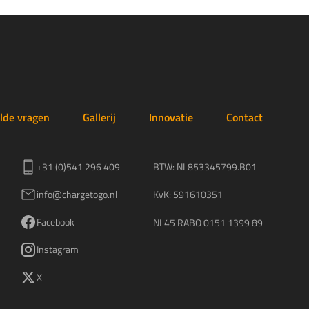
lde vragen
Gallerij
Innovatie
Contact
+31 (0)541 296 409
BTW: NL853345799.B01
info@chargetogo.nl
KvK: 591610351
Facebook
NL45 RABO 0151 1399 89
Instagram
X